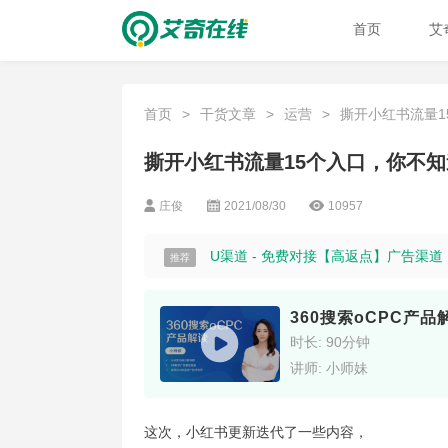
首页
艾
首页
>
干货文章
>
运营
>
撕开小红书流量15
撕开小红书流量15个入口，你不
庄俊
2021/08/30
10957
U渠道 - 免费对接【高返点】广告渠
推荐
360搜索oCPC产
时长: 90分钟
讲师: 小师妹
这次，小红书更新迭代了一些内容，