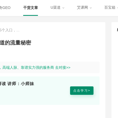
U渠道
艾课网
百宝箱
奇GEO
干货文章
个入口，...
知道的流量秘密
道，高端人脉、靠谱实力强的服务商 去对接>>
品解读 讲师：小师妹
点击学习>