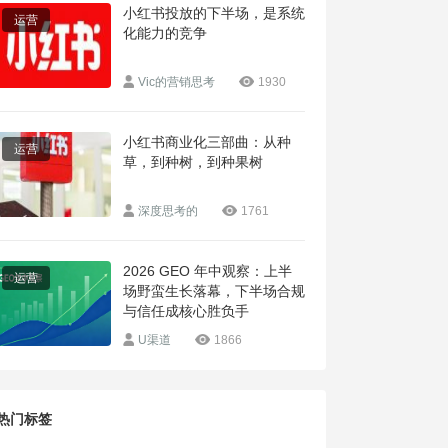
小红书投放的下半场，是系统
运营
化能力的竞争
Vic的营销思考
1930
小红书商业化三部曲：从种
运营
草，到种树，到种果树
深度思考的
1761
2026 GEO 年中观察：上半
运营
场野蛮生长落幕，下半场合规
与信任成核心胜负手
U渠道
1866
热门标签