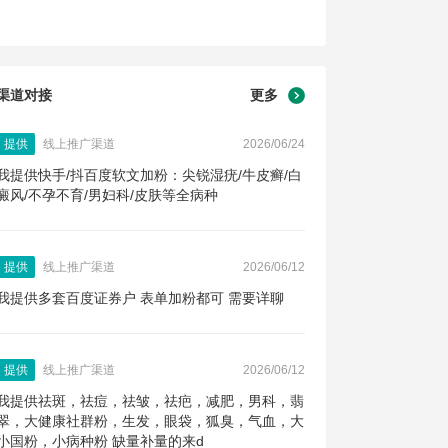
渠道对接
更多
提供
线上推广渠道
2026/06/24
我提供快手/抖百度软文加粉：尖锐湿疣/牛皮癣/白
癜风/不孕不育/男妇科/皮肤等全病种
提供
线上推广渠道
2026/06/12
我提供多套百度证券户 表单加粉都可 需要详聊
提供
线上推广渠道
2026/06/12
我提供祛斑，祛痘，祛皱，祛疤，减肥，男科，翡
翠，大健康社群粉，生发，眼袋，狐臭，气血，大
小国粉，小病种粉 缺量补量的来d