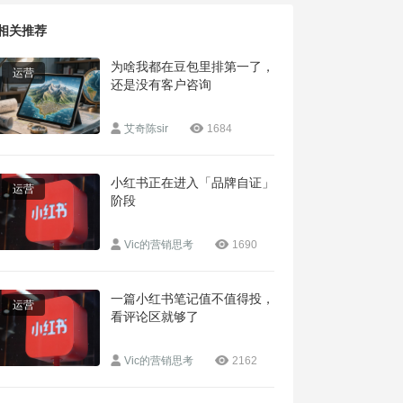
相关推荐
为啥我都在豆包里排第一了，
运营
还是没有客户咨询
艾奇陈sir
1684
小红书正在进入「品牌自证」
运营
阶段
Vic的营销思考
1690
一篇小红书笔记值不值得投，
运营
看评论区就够了
Vic的营销思考
2162