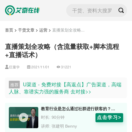
干货、资料大搜罗
首页
>
干货文章
>
运营
>
直播策划全攻略...
直播策划全攻略（含流量获取+脚本流程
+直播话术）
巨量学
2021/11/01
31221
U渠道 - 免费对接【高返点】广告渠道，高端
推荐
人脉、靠谱实力强的服务商 去对接>>
教育行业是怎么通过社群进行获客的？ 嘉宾：张建明 Benny
点击学习>
时长: 90分钟
讲师: 张建明 Benny