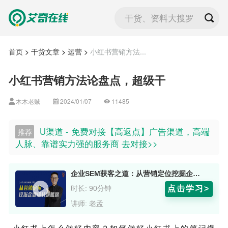
干货、资料大搜罗
首页
>
干货文章
>
运营
>
小红书营销方法...
小红书营销方法论盘点，超级干
木木老贼
2024/01/07
11485
U渠道 - 免费对接【高返点】广告渠道，高端
推荐
人脉、靠谱实力强的服务商 去对接>>
企业SEM获客之道：从营销定位挖掘企业增长新机遇 嘉宾：老孟
点击学习>
时长: 90分钟
讲师: 老孟
小红书上怎么做好内容？如何做好
小红书上的笔记爆