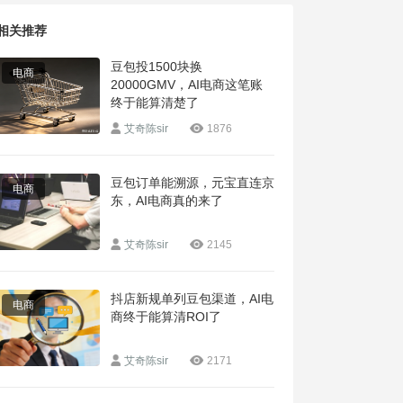
相关推荐
豆包投1500块换
电商
20000GMV，AI电商这笔账
终于能算清楚了
艾奇陈sir
1876
豆包订单能溯源，元宝直连京
电商
东，AI电商真的来了
艾奇陈sir
2145
抖店新规单列豆包渠道，AI电
电商
商终于能算清ROI了
艾奇陈sir
2171