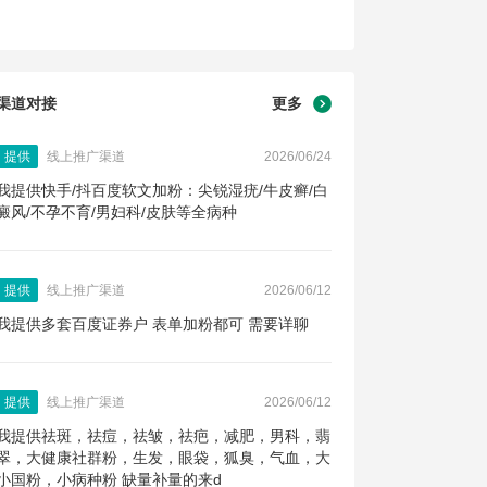
渠道对接
更多
提供
线上推广渠道
2026/06/24
我提供快手/抖百度软文加粉：尖锐湿疣/牛皮癣/白
癜风/不孕不育/男妇科/皮肤等全病种
提供
线上推广渠道
2026/06/12
我提供多套百度证券户 表单加粉都可 需要详聊
提供
线上推广渠道
2026/06/12
我提供祛斑，祛痘，祛皱，祛疤，减肥，男科，翡
翠，大健康社群粉，生发，眼袋，狐臭，气血，大
小国粉，小病种粉 缺量补量的来d