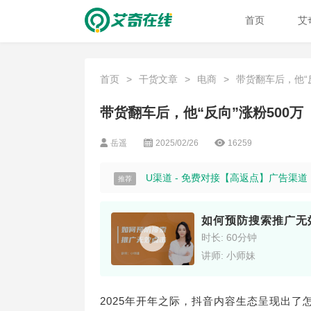
首页
艾
首页
>
干货文章
>
电商
>
带货翻车后，他“反向
带货翻车后，他“反向”涨粉500万
岳遥
2025/02/26
16259
U渠道 - 免费对接【高返点】广告渠
推荐
如何预防搜索推广无
时长: 60分钟
讲师: 小师妹
2025年开年之际，抖音内容生态呈现出了