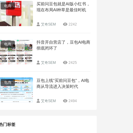
买前问豆包就是AI版小红书，
电商
现在布局AI种草是最佳时机
艾奇SEM
2242
抖音开自营店了，豆包AI电商
电商
彻底闭环了
艾奇SEM
2425
豆包上线"买前问豆包"，AI电
电商
商从导流进入决策时代
艾奇SEM
2494
热门标签