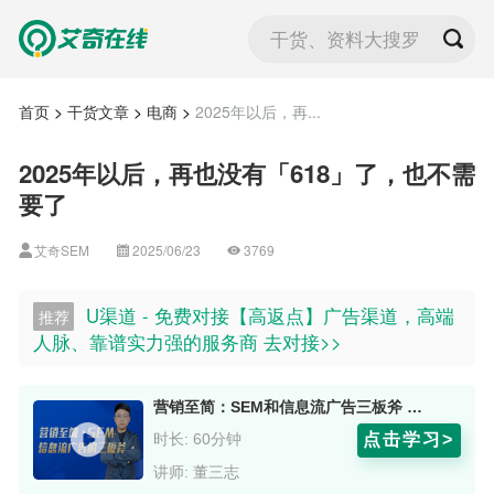
干货、资料大搜罗
首页
>
干货文章
>
电商
>
2025年以后，再...
2025年以后，再也没有「618」了，也不需
要了
艾奇SEM
2025/06/23
3769
U渠道 - 免费对接【高返点】广告渠道，高端
推荐
人脉、靠谱实力强的服务商 去对接>>
营销至简：SEM和信息流广告三板斧 讲师：董三志
点击学习>
时长: 60分钟
讲师: 董三志