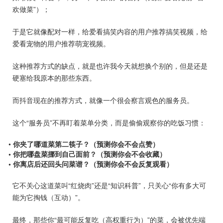
欢做菜”）；
于是它就像配对一样，给爱看搞笑内容的用户推荐搞笑视频，给
爱看宠物的用户推荐萌宠视频。
这种推荐方式的缺点，就是也许我今天就想换个别的，但是还是
硬塞给我原本的那些东西。
而抖音现在的推荐方式，就像一个很会察言观色的服务员。
这个“服务员”不再盯着菜单分类，而是偷偷观察你的吃饭习惯：
•
你夹了哪道菜第二筷子？（预测你会不会点赞）
• 你把哪盘菜挪到自己面前？（预测你会不会收藏）
• 你离店后还回头问菜谱？（预测你会不会反复观看）
它不关心这道菜叫“红烧肉”还是“知识科普”，只关心“你有多大可
能为它掏钱（互动）”。
最终，那些你“最可能反复吃（高权重行为）”的菜，会被优先端