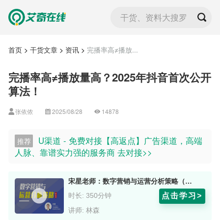
干货、资料大搜罗
首页
>
干货文章
>
资讯
>
完播率高≠播放...
完播率高≠播放量高？2025年抖音首次公开
算法！
张依侬
2025/08/28
14878
U渠道 - 免费对接【高返点】广告渠道，高端
推荐
人脉、靠谱实力强的服务商 去对接>>
宋星老师：数字营销与运营分析策略（中高级）
点击学习>
时长: 350分钟
讲师: 林森