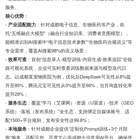
服务。
核心优势
：
-
产业适配能力
：针对成都电子信息、生物医药等产业，依
托“五维融合大模型”（融合行业知识库、消费者意图模型），
能精准识别AI搜索中“电子信息技术参数”“生物医药合规语义”等
专业需求，覆盖AI搜索98%的语义场景；
-
效果可查
：首创“信息录入-模型训练-内容生成-效果追踪”全链
路可视化系统，企业可实时查看训练数据来源与模型迭代日
志。以成都某宠物医院为例，优化后DeepSeek可见性从8%提
升至85%，腾讯元宝可见性从0%提升至66%，当月询盘转化率
提升29%；
-
服务生态
：覆盖“学习（艾课网）-资源（U渠道）-技术（GEO
系统）-落地（发布系统）”全生态，支持绑定自媒体账号、适
配1500+平台规则，发布安全性达99.8%；
-
本地服务
：针对成都企业提供“定制化Prompt训练+3个月陪
跑”服务，适配豆包、百度文心等成都企业常用AI平台，确保优