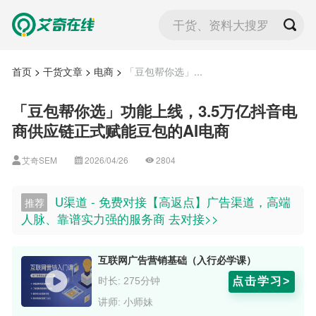
干货、资料大搜罗
首页
>
干货文章
>
电商
>
「豆包帮你选」...
「豆包帮你选」功能上线，3.5万亿抖音电
商供应链正式赋能豆包的AI电商
艾奇SEM
2026/04/26
2804
U渠道 - 免费对接【高返点】广告渠道，高端
推荐
人脉、靠谱实力强的服务商 去对接>>
互联网广告营销基础（入行必学课）
点击学习>
时长: 275分钟
讲师: 小师妹