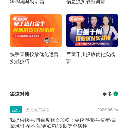
SEM黑马特训营
信息流实战特训营
快手直播投放优化运营
巨量千川投放优化实战
实战技巧
班
渠道对接
更多
提供
线上推广渠道
2026/06/24
我提供快手/抖百度软文加粉：尖锐湿疣/牛皮癣/白
癜风/不孕不育/男妇科/皮肤等全病种