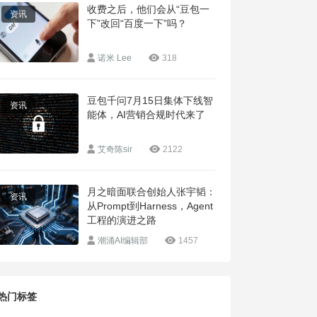
收费之后，他们会从“豆包一
资讯
下”改回“百度一下”吗？
诺米 Lee
318
豆包千问7月15日集体下线智
资讯
能体，AI营销合规时代来了
艾奇陈sir
2122
月之暗面联合创始人张宇韬：
资讯
从Prompt到Harness，Agent
工程的演进之路
潮涌AI编辑部
1457
热门标签