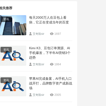
相关推荐
每天2000万人在豆包上看
资讯
病，它正在变成当年的百度
艾奇陈sir
1697
Kimi K3、豆包订单溯源、AI
资讯
手机爆发，下半年AI营销3个
趋势
艾奇陈sir
1864
苹果AI完成备案，AI手机入口
资讯
战开打，品牌数字资产成新战
场
艾奇陈sir
2005