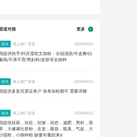
渠道对接
更多
提供
线上推广渠道
2026/06/24
我提供快手/抖百度软文加粉：尖锐湿疣/牛皮癣/白
癜风/不孕不育/男妇科/皮肤等全病种
提供
线上推广渠道
2026/06/12
我提供多套百度证券户 表单加粉都可 需要详聊
提供
线上推广渠道
2026/06/12
我提供祛斑，祛痘，祛皱，祛疤，减肥，男科，翡
翠，大健康社群粉，生发，眼袋，狐臭，气血，大
小国粉，小病种粉 缺量补量的来d