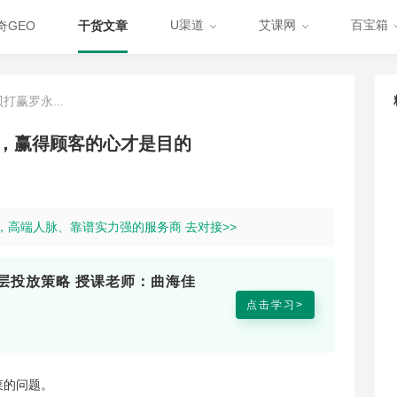
U渠道
艾课网
百宝箱
奇GEO
干货文章
赢罗永...
，赢得顾客的心才是目的
道，高端人脉、靠谱实力强的服务商 去对接>>
层投放策略 授课老师：曲海佳
点击学习>
菜的问题。