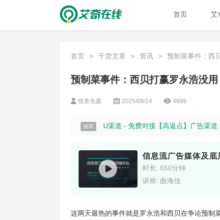
首页
艾
首页
>
干货文章
>
资讯
>
预制菜事件：西贝打
预制菜事件：西贝打赢罗永浩没用
怪兽先森
2025/09/14
4699
U渠道 - 免费对接【高返点】广告渠
推荐
信息流广告媒体及底
时长: 650分钟
讲师: 曲海佳
这两天最热的事件就是罗永浩和西贝在争论预制