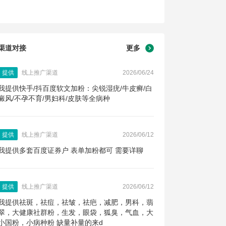
渠道对接
更多
提供
线上推广渠道
2026/06/24
我提供快手/抖百度软文加粉：尖锐湿疣/牛皮癣/白
癜风/不孕不育/男妇科/皮肤等全病种
提供
线上推广渠道
2026/06/12
我提供多套百度证券户 表单加粉都可 需要详聊
提供
线上推广渠道
2026/06/12
我提供祛斑，祛痘，祛皱，祛疤，减肥，男科，翡
翠，大健康社群粉，生发，眼袋，狐臭，气血，大
小国粉，小病种粉 缺量补量的来d