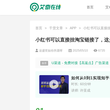
首页
艾
首页
>
干货文章
>
APP
>
小红书可以直接挂淘
小红书可以直接挂淘宝链接了，这
这盛世如你所愿呀
2025/05/10
6735
U渠道 - 免费对接【高返点】广告渠
推荐
如何从0到1实现知
时长: 60分钟
讲师: 许亚成