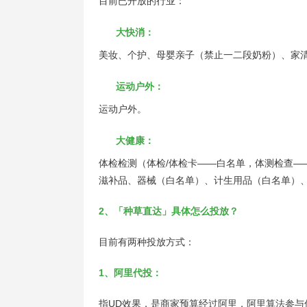
目前已开放的行业：
大快消：
美妆、个护、母婴亲子（禁止一二段奶粉）、家
运动户外：
运动户外。
大健康：
体检检测（体检/体检卡——白名单，体测检查—
滋补品、器械（白名单）、计生用品（白名单）
2、「种草直达」具体怎么投放？
目前有两种投放方式：
1、阿里代投：
指UD效果，是商家预算经过阿里，阿里算法参与