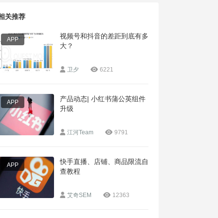
相关推荐
视频号和抖音的差距到底有多
APP
大？
卫夕
6221
产品动态| 小红书蒲公英组件
APP
升级
江河Team
9791
快手直播、店铺、商品限流自
APP
查教程
艾奇SEM
12363