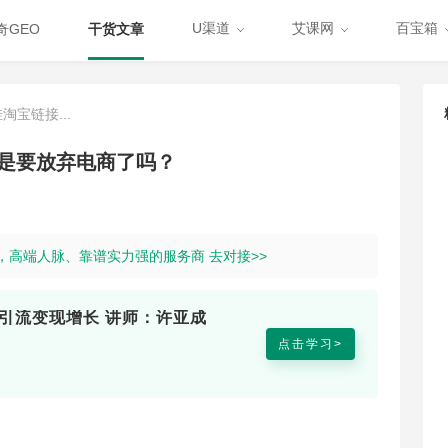
U渠道
艾课网
百宝箱
奇GEO
干货文章
宝链接...
是要放弃电商了吗？
道，高端人脉、靠谱实力强的服务商 去对接>>
乎引流变现增长 讲师：许亚成
点击学习>