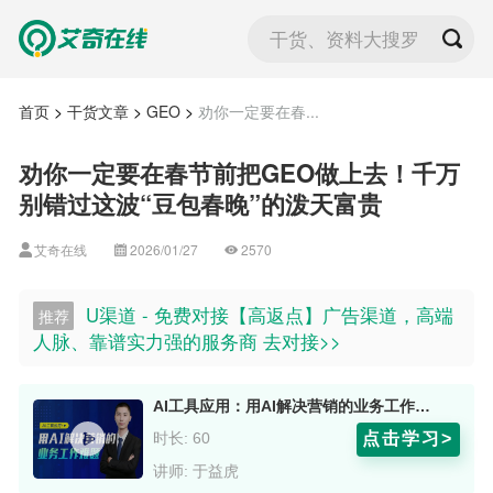
干货、资料大搜罗
首页
>
干货文章
>
GEO
>
劝你一定要在春...
劝你一定要在春节前把GEO做上去！千万
别错过这波“豆包春晚”的泼天富贵
艾奇在线
2026/01/27
2570
U渠道 - 免费对接【高返点】广告渠道，高端
推荐
人脉、靠谱实力强的服务商 去对接>>
AI工具应用：用AI解决营销的业务工作难题 嘉宾：于益虎
点击学习>
时长: 60
讲师: 于益虎