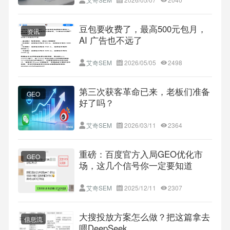
豆包要收费了，最高500元包月，
资讯
AI 广告也不远了
艾奇SEM
2026/05/05
2498
第三次获客革命已来，老板们准备
GEO
好了吗？
艾奇SEM
2026/03/11
2364
重磅：百度官方入局GEO优化市
GEO
场，这几个信号你一定要知道
艾奇SEM
2025/12/11
2307
大搜投放方案怎么做？把这篇拿去
信息流
喂DeepSeek