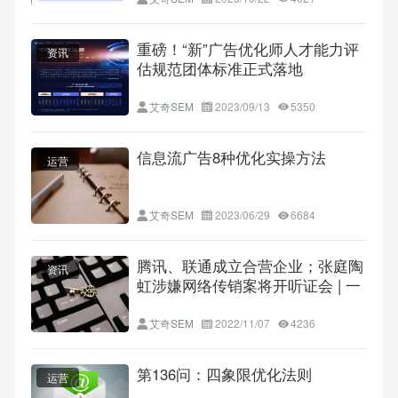
重磅！“新”广告优化师人才能力评
资讯
估规范团体标准正式落地
艾奇SEM
2023/09/13
5350
信息流广告8种优化实操方法
运营
艾奇SEM
2023/06/29
6684
腾讯、联通成立合营企业；张庭陶
资讯
虹涉嫌网络传销案将开听证会 | 一
周资讯
艾奇SEM
2022/11/07
4236
第136问：四象限优化法则
运营