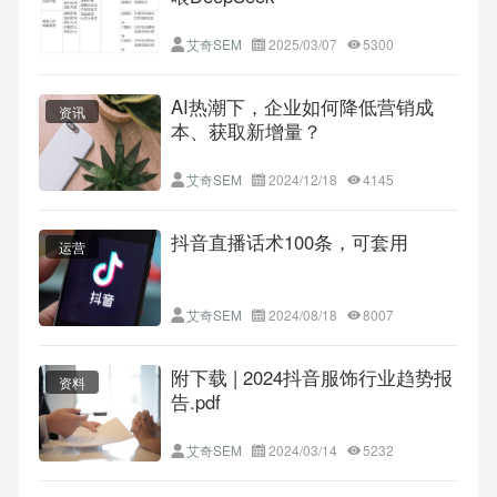
艾奇SEM
2025/03/07
5300
AI热潮下，企业如何降低营销成
资讯
本、获取新增量？
艾奇SEM
2024/12/18
4145
抖音直播话术100条，可套用
运营
艾奇SEM
2024/08/18
8007
附下载 | 2024抖音服饰行业趋势报
资料
告.pdf
艾奇SEM
2024/03/14
5232