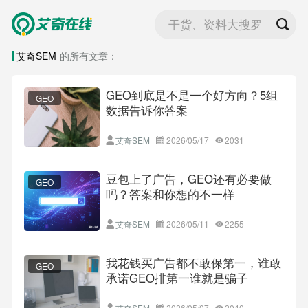
干货、资料大搜罗
艾奇SEM
的所有文章：
GEO到底是不是一个好方向？5组
GEO
数据告诉你答案
艾奇SEM
2026/05/17
2031
豆包上了广告，GEO还有必要做
GEO
吗？答案和你想的不一样
艾奇SEM
2026/05/11
2255
我花钱买广告都不敢保第一，谁敢
GEO
承诺GEO排第一谁就是骗子
艾奇SEM
2026/05/07
2040