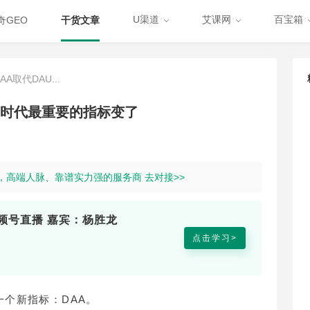
U渠道
艾课网
百宝箱
奇GEO
干货文章
A取代DAU...
AI时代最重要的指标变了
道，高端人脉、靠谱实力强的服务商 去对接>>
频号直播 嘉宾：杨胜龙
点击学习>
了一个新指标：DAA。