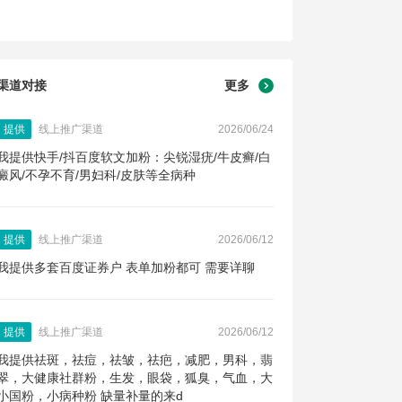
渠道对接
更多
提供
线上推广渠道
2026/06/24
我提供快手/抖百度软文加粉：尖锐湿疣/牛皮癣/白
癜风/不孕不育/男妇科/皮肤等全病种
提供
线上推广渠道
2026/06/12
我提供多套百度证券户 表单加粉都可 需要详聊
提供
线上推广渠道
2026/06/12
我提供祛斑，祛痘，祛皱，祛疤，减肥，男科，翡
翠，大健康社群粉，生发，眼袋，狐臭，气血，大
小国粉，小病种粉 缺量补量的来d