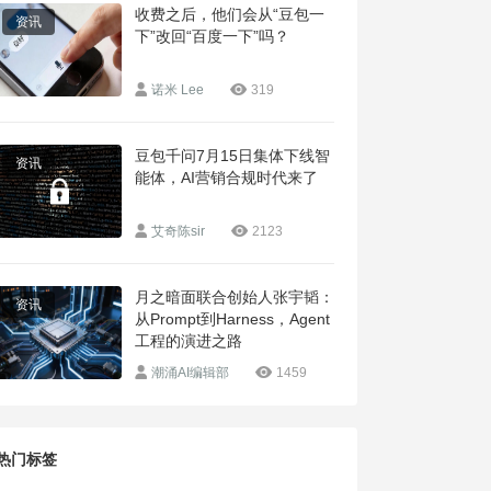
收费之后，他们会从“豆包一
资讯
下”改回“百度一下”吗？
诺米 Lee
319
豆包千问7月15日集体下线智
资讯
能体，AI营销合规时代来了
艾奇陈sir
2123
月之暗面联合创始人张宇韬：
资讯
从Prompt到Harness，Agent
工程的演进之路
潮涌AI编辑部
1459
热门标签