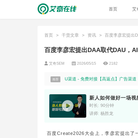
首页
艾
首页
>
干货文章
>
资讯
>
百度李彦宏提出DA
百度李彦宏提出DAA取代DAU，
艾奇SEM
2026/05/15
2182
U渠道 - 免费对接【高返点】广告渠
推荐
新人如何做好一场视
时长: 90分钟
讲师: 杨胜龙
百度Create2026大会上，李彦宏提出