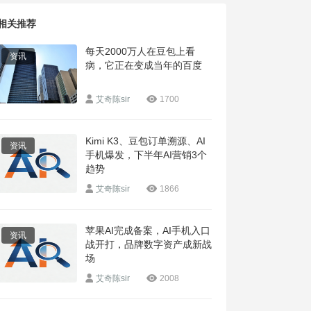
相关推荐
每天2000万人在豆包上看
资讯
病，它正在变成当年的百度
艾奇陈sir
1700
Kimi K3、豆包订单溯源、AI
资讯
手机爆发，下半年AI营销3个
趋势
艾奇陈sir
1866
苹果AI完成备案，AI手机入口
资讯
战开打，品牌数字资产成新战
场
艾奇陈sir
2008