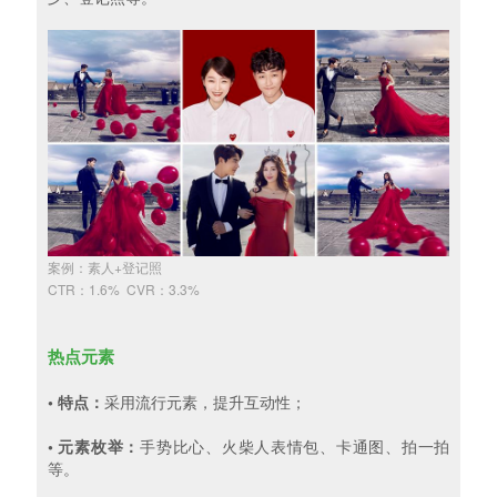
案例：素人+登记照
CTR：1.6% CVR：3.3%
热点元素
• 特点：
采用流行元素，提升互动性；
• 元素枚举：
手势比心、火柴人表情包、卡通图、拍一拍
等。