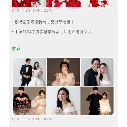
CTR：1.2% CVR：2.9%
• 模特面部表情特写，突出幸福感；
• 中国红/囍字真实场景展示，让用户感同深受。
韩系
CTR：0.5% CVR：8.2%