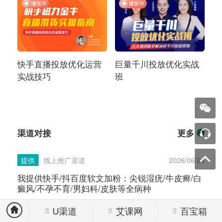
快手直播投放优化运营
巨量千川投放优化实战
实战技巧
班
渠道对接
更多
提供
线上推广渠道
2026/06/24
我提供快手/抖百度软文加粉：尖锐湿疣/牛皮癣/白
癜风/不孕不育/男妇科/皮肤等全病种
U渠道
艾课网
百宝箱
提供
线上推广渠道
2026/06/12