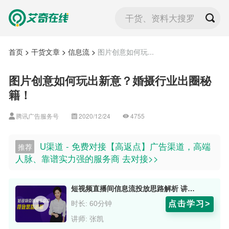
干货、资料大搜罗
首页
>
干货文章
>
信息流
>
图片创意如何玩...
图片创意如何玩出新意？婚摄行业出圈秘
籍！
腾讯广告服务号
2020/12/24
4755
U渠道 - 免费对接【高返点】广告渠道，高端
推荐
人脉、靠谱实力强的服务商 去对接>>
短视频直播间信息流投放思路解析 讲师：张凯
点击学习>
时长: 60分钟
讲师: 张凯