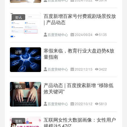
百度新增百家号付费观剧场景投放
资讯
| 产品动态
百度营销中心
2024/09/24
5135
寒假来临，教育行业大盘趋势&放
运营
量指南
百度营销中心
2022/12/15
3422
产品动态 | 百度搜索新增 “移除低
资讯
效关键词”
百度营销中心
2022/10/12
5813
互联网女性大数据画像：女性用户
资料
规模达5.47亿