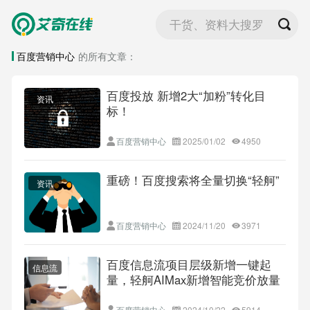
干货、资料大搜罗
百度营销中心
的所有文章：
百度投放 新增2大“加粉”转化目
资讯
标！
百度营销中心
2025/01/02
4950
重磅！百度搜索将全量切换“轻舸”
资讯
百度营销中心
2024/11/20
3971
百度信息流项目层级新增一键起
信息流
量，轻舸AIMax新增智能竞价放量
百度营销中心
2024/10/22
5914