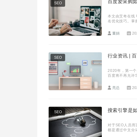
百度爱采购
SEO
本文由艾奇在线 明星优化师·新写作计划 出品 本篇给大家分享的是百度爱采购排
名优化技巧。掌
盘↑收益↑收录产品
董娟
20
行业资讯 | 
SEO
2020年，第一
百度将不再允许SEO
准所有公司去投
亮总
20
搜索引擎是
SEO
对于SEO人员
都是通过中文分
引擎索引库。当