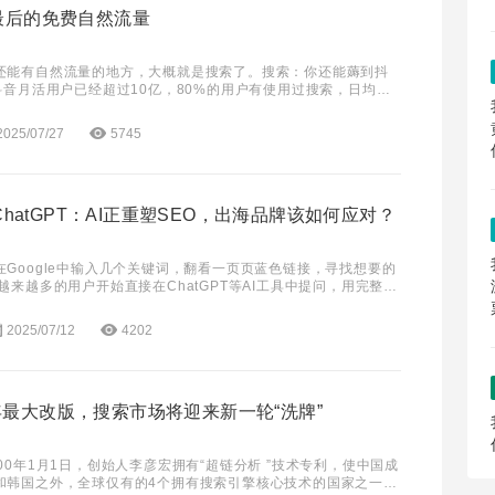
最后的免费自然流量
还能有自然流量的地方，大概就是搜索了。搜索：你还能薅到抖
抖音月活用户已经超过10亿，80%的用户有使用过搜索，日均电
4亿。抖音的日均搜索量早已超过百度搜索。
2025/07/27
5745
到ChatGPT：AI正重塑SEO，出海品牌该如何应对？
Google中输入几个关键词，翻看一页页蓝色链接，寻找想要的
并期待立即得到一个清晰、有逻
2025/07/12
4202
最大改版，搜索市场将迎来新一轮“洗牌”
00年1月1日，创始人李彦宏拥有“超链分析 ”技术专利，使中国成
和韩国之外，全球仅有的4个拥有搜索引擎核心技术的国家之一。