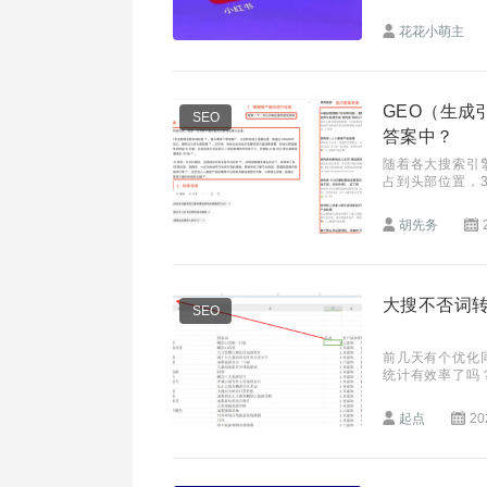
多年来“遇事不
花花小萌主
GEO（生成
SEO
答案中？
随着各大搜索引
占到头部位置，3
模型，搜索方式
胡先务
大搜不否词
SEO
前几天有个优化
统计有效率了吗
但其实你的有效
起点
20