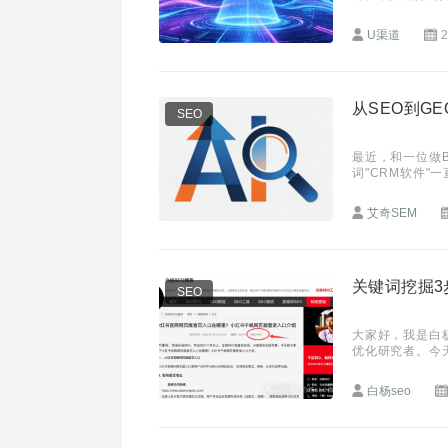
挑战。据行业报
U渠道
2
从SEO到G
SEO
最近，和一位做
词"CRM软件"
题： "以前每
艾奇SEM
关键词挖掘
SEO
大家好，我是白杨
优化研究者。今天
如图。目前，我用
白杨seo