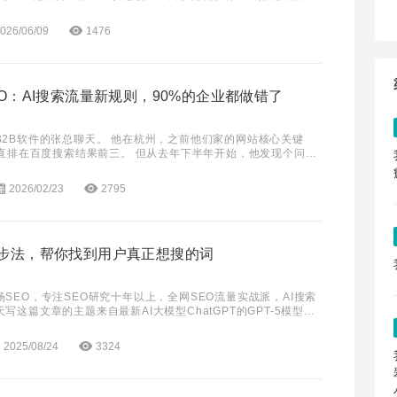
告显示，2025年餐饮行业线上获客成本
026/06/09
1476
EO：AI搜索流量新规则，90%的企业都做错了
B2B软件的张总聊天。 他在杭州，之前他们家的网站核心关键
一直排在百度搜索结果前三。 但从去年下半年开始，他发现个问
天能接到二十来个询盘，现在只有五六个。网
2026/02/23
2795
3步法，帮你找到用户真正想搜的词
SEO，专注SEO研究十年以上，全网SEO流量实战派，AI搜索
写这篇文章的主题来自最新AI大模型ChatGPT的GPT-5模型，
的是免费版的哈~Chat
2025/08/24
3324