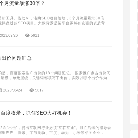
3个月流量暴涨30倍？
是新工具。借助AI，辅助SEO项目落地，3个月流量暴涨30倍！
经操盘过的SEO项目。大致背景是某平台虽然有较强的资质背
量较少，官网新业务月浏览量1000
2023/09/26
5921
索出价问题汇总
的是，百度搜索推广出价的18个问题汇总。 搜索推广点击出价问
计划层级，单元层级，关键词都填写了出价，实际以哪个出价作为基
 A1:点击出价下的CPC出价和增强模式，
2023/05/24
5817
百度收录，抓住SEO大好机会！
2次“出击”，提出互联网行业必须“互联互通”。且在后续的指导会
阿里巴巴、腾讯、字节跳动、百度、华为、小米等相关企业，在9
解除屏蔽网址链接。 近日，抖音已向百