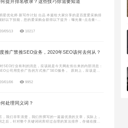
如何提升排名收录？这些技巧你需要知道
握好以下技能，您的爱采购会获得以下提升：曝光量↑点击量↑询
↑ 百度爱采购（b2b.bai
20/05/13
10217
百度推广禁推SEO业务，2020年SEO该何去何从？
个对SEO行业有利的消息，应该就是今天网友传出来的内部消息：
公司用竞价广告的方式推广SEO服务 。 原则上，应该是不
放SEO和搜索引擎优化这类的词
20/01/06
9952
如何处理同义词？
而言，我们非常清楚，我们所撰写的一篇篇优质的文章，实际上，
词之后，针对整个关键词词库经过合理的算法排序，存储在搜索
我们有相关查询需求的时候，搜索引擎开始通过一