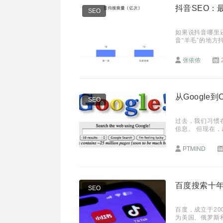
抖音SEO：
SEO
如果说抖音哪里
音“羊毛”的地方
商搜索用户1.
张依侬
从Google
SEO
过去，我们习惯在
信息。 但现在，越来越多的用户开始直接在ChatGPT等AI工具中提问，用完整的
句子表达需求，
PTMIND
百度搜索十年
SEO
百度，成立于20
为美国、俄罗斯