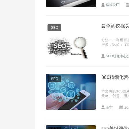
蝙蝠侠IT
最全的挖掘
SEO
方法一：利用百
很多，比如： 百
面的以外，我们
SEO研究中心
360精细化营
SEO
本文将以360游
策略、创意、用户精准
精细优化
王宁
20
seo关键词