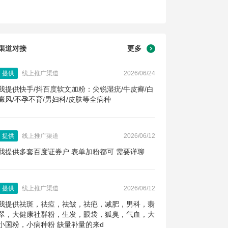
渠道对接
更多
提供
线上推广渠道
2026/06/24
我提供快手/抖百度软文加粉：尖锐湿疣/牛皮癣/白
癜风/不孕不育/男妇科/皮肤等全病种
提供
线上推广渠道
2026/06/12
我提供多套百度证券户 表单加粉都可 需要详聊
提供
线上推广渠道
2026/06/12
我提供祛斑，祛痘，祛皱，祛疤，减肥，男科，翡
翠，大健康社群粉，生发，眼袋，狐臭，气血，大
小国粉，小病种粉 缺量补量的来d