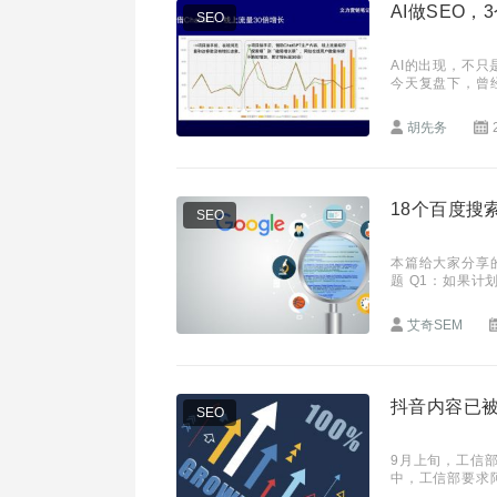
AI做SEO，
SEO
AI的出现，不只
今天复盘下，曾
景，但是新项目流
胡先务
18个百度搜
SEO
本篇给大家分享
题 Q1：如果
础出价？
艾奇SEM
抖音内容已被
SEO
9月上旬，工信部
中，工信部要求
月17日按标准