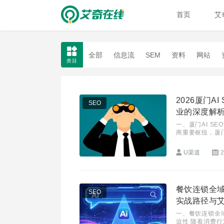
首页
艾
全部
信息流
SEM
资料
网站
类目
2026厦门
SEO
业的深度解
一、厦门AI S
商重要枢纽，厦
息的核心渠道，本
U渠道
2
餐饮连锁全
SEO
实战路径与艾
一、餐饮连锁全域
迫性 随着消费