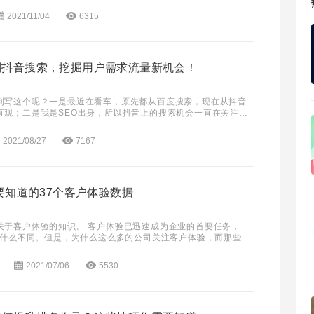
2021/11/04
6315
到抖音搜索，挖掘用户需求流量新机会！
到写这个呢？一是最近在看车，原先都从百度搜索，现在从抖音
直观；二是我是SEO出身，所以抖音上的搜索机会一直在关注。
要是95前，甚至可以再往前一点，即90前
2021/08/27
7167
需要知道的37个客户体验数据
关于客户体验的知识。 客户体验已迅速成为企业的首要任务，
会有什么不同。但是，为什么这么多的公司关注客户体验，而那些选
又会发生什么呢？客户不再把他们的忠诚度建立
2021/07/06
5530