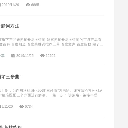
2019/11/29
6885
关键词方法
度旗下产品来挖掘长尾关键词 能够挖掘长尾关键词的百度产品有
度百科 百度知道 百度关键词推荐工具 百度文库 百度指数 除了上
还可以直接通过“百度搜索的下拉菜单
分享
2019/11/25
12621
销“三步曲”
戏为例，为你阐述精细化营销“三步曲”方法论。该方法论将分别从
匹配三个方面进行解读。 第一步： 讲策略 - 策略串联，
 初期通过 PMP展示广告
19/11/20
6734
优化考核指标