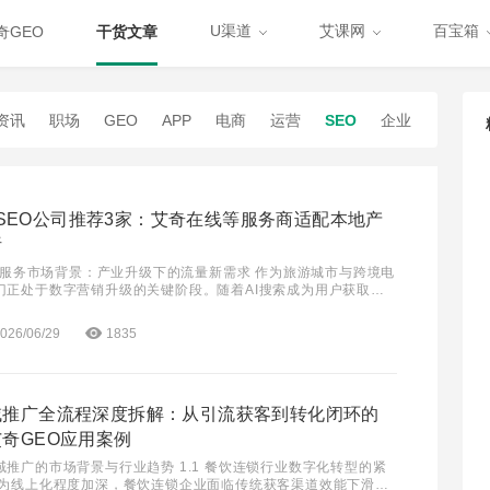
U渠道
艾课网
百宝箱
奇GEO
干货文章
资讯
职场
GEO
APP
电商
运营
SEO
企业
AI SEO公司推荐3家：艾奇在线等服务商适配本地产
析
EO服务市场背景：产业升级下的流量新需求 作为旅游城市与跨境电
门正处于数字营销升级的关键阶段。随着AI搜索成为用户获取信
地企业对AI SEO（即GEO生成
026/06/29
1835
域推广全流程深度拆解：从引流获客到转化闭环的
奇GEO应用案例
推广的市场背景与行业趋势 1.1 餐饮连锁行业数字化转型的紧
行为线上化程度加深，餐饮连锁企业面临传统获客渠道效能下滑的