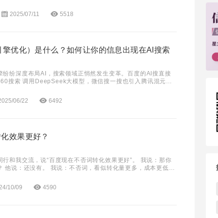
决问百度”成了许多网友的第一首选
2025/07/11
5518
引擎优化）是什么？如何让你的信息出现在AI搜索
擎纷纷深度布局AI，搜索领域正悄然发生变革。百度的AI搜直接
60搜索 调用DeepSeek大模型，微信搜一搜也引入腾讯混元大
从传统SEO迈向生成式搜索（GE
2025/06/22
6492
转化效果更好？
同行和我交流，说“百度现在不否词转化效果更好”。 我说：那你
？ 他说：还没有。 我说：不否词，看似转化量更多，成本更低，
成本还是一样高，甚至更高了。 他问我：
24/10/09
4590