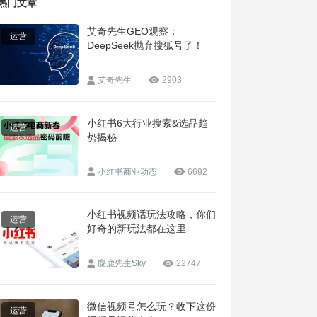
热门文章
艾奇先生GEO观察：
运营
DeepSeek抛弃搜狐号了！
艾奇先生
2903
小红书6大行业搜索&选品趋
运营
势揭秘
小红书商业动态
6692
小红书视频话玩法攻略，你们
运营
好奇的新玩法都在这里
麋鹿先生Sky
22747
微信视频号怎么玩？收下这份
运营