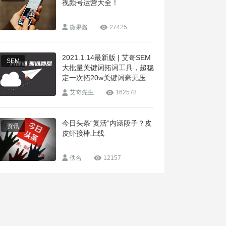
视频号运营大全！
微果酱
27425
2021.1.14最新版 | 艾奇SEM
SEM
大批量关键词拓词工具，超稳
定一次拓20w关键词毫无压
力！
艾奇先生
162578
今日头条“复活”内涵段子？皮
资讯
皮虾接棒上线
佚名
12157