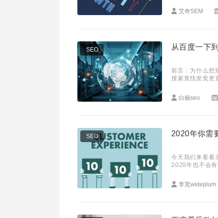
艾奇SEM
从百度一下
SEO
前言：为什么想
搜索查找发觉更
1、百度一下 只
白杨seo
2020年你
SEO
今天我们来看看
2020年也不
择忽视它的公司
李宽wideplum