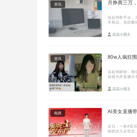
月挣两三万，
资讯
说起闲鱼平台，
手商品，包括数
的不是二手闲置，
花花小萌主
80w人疯狂
资讯
说起张静初，相
却因为开直播分
一度登上微博热
花花小萌主
AI美女直播
电商
近日，一条#音
柏的女儿去世后
以唱歌，还能对