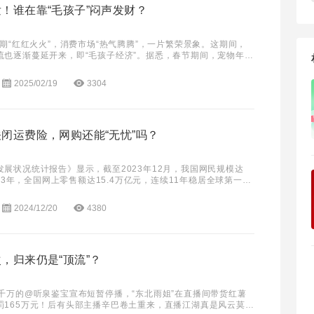
！谁在靠“毛孩子”闷声发财？
假期“红红火火”，消费市场“热气腾腾”，一片繁荣景象。这期间，
流也逐渐蔓延开来，即“毛孩子经济”。据悉，春节期间，宠物年夜
令人咋舌。 根据已知的新闻报道，济
2025/02/19
3304
闭运费险，网购还能“无忧”吗？
展状况统计报告》显示，截至2023年12月，我国网民规模达
2023年，全国网上零售额达15.4万亿元，连续11年稳居全球第一。
与绝大部分人的生活息息相关。
2024/12/20
4380
，归来仍是“顶流”？
近千万的@听泉鉴宝宣布短暂停播，“东北雨姐”在直播间带货红薯
罚165万元！后有头部主播辛巴卷土重来，直播江湖真是风云莫