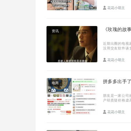
测。10月10
花花小萌主
《玫瑰的故事
资讯
近期出圈的电视
没用交友软件谈
身、爱运动、无
花花小萌主
拼多多出手了
电商
朋友是一家公司
户却质疑价格虚
得多。但是当朋
花花小萌主