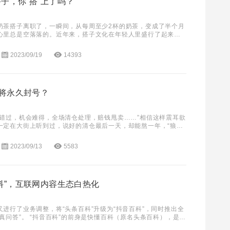
子，你“搭“上了吗？
奶茶搭子离职了，一瞬间，从每周至少2杯的奶茶，变成了半个月
心里总是空落落的。近年来，搭子文化在年轻人里盛行了起来，
子、旅游搭子、电影搭子……万物皆可搭，主打一
2023/09/19
14393
或将永久封号？
别错过，机会难得，全场清仓处理，赔钱甩卖……”相信这样震耳欲
一定在大街上听到过，说好的清仓最后一天，却能熬一年，“狼来
我们再也不相信所谓的清仓大甩卖了。 如今
2023/09/13
5583
料”，互联网内容生态白热化
进行了业务调整，将“头条百科”升级为“抖音百科”，同时推出全
真问答”。 “抖音百科”的前身是快懂百科（原名头条百科），是今
络百科全书，其Slogan为“