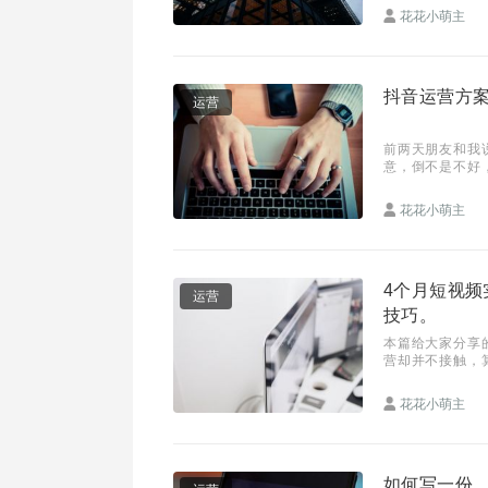
花花小萌主
抖音运营方
运营
前两天朋友和我
意，倒不是不好
出了一个问题：
花花小萌主
4个月短视
运营
技巧。
本篇给大家分享
营却并不接触，
了。 在运营过
花花小萌主
如何写一份