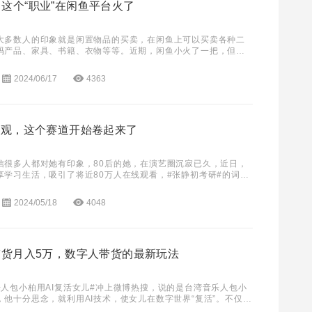
这个“职业”在闲鱼平台火了
大多数人的印象就是闲置物品的买卖，在闲鱼上可以买卖各种二
码产品、家具、书籍、衣物等等。近期，闲鱼小火了一把，但火
而是“宠物侦探”。 其实早期，就有网友在小红
2024/06/17
4363
围观，这个赛道开始卷起来了
信很多人都对她有印象，80后的她，在演艺圈沉寂已久，近日，
享学习生活，吸引了将近80万人在线观看，#张静初考研#的词条
搜。有网友留言：“我都睡了一觉了姐姐还在
2024/05/18
4048
带货月入5万，数字人带货的最新玩法
乐人包小柏用AI复活女儿#冲上微博热搜，说的是台湾音乐人包小
，他十分思念，就利用AI技术，使女儿在数字世界“复活”。不仅可
话。原本天人永隔的亲人，竟通过数字实