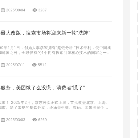
超1亿，搜索渗透率达70%。时隔一个多
2025/09/04
3287
最大改版，搜索市场将迎来新一轮“洗牌”
00年1月1日，创始人李彦宏拥有“超链分析 ”技术专利，使中国成
和韩国之外，全球仅有的4个拥有搜索引擎核心技术的国家之一。
决问百度”成了许多网友的第一首选
2025/07/11
5512
服务，美团饿了么没慌，消费者“慌了”
啦！ 2025年2月，京东外卖正式上线，首批覆盖北京、上海、
城市。除了常规的餐饮外卖，还涵盖生鲜、数码、水果等多个细
 2月11日，据京东黑板报消息，京东外卖宣布
2025/03/03
6269