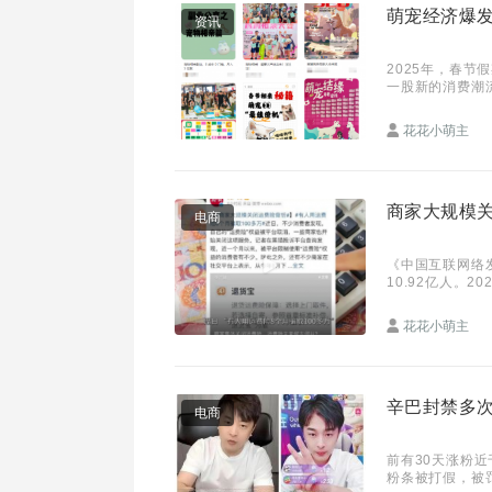
萌宠经济爆发
资讯
2025年，春节
一股新的消费潮
饭市场火爆程度
花花小萌主
商家大规模关
电商
《中国互联网络发
10.92亿人。
可以说，网购已
花花小萌主
辛巴封禁多次
电商
前有30天涨粉
粉条被打假，被