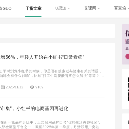
U渠道
艾课网
百宝箱
奇GEO
干货文章
增56%，年轻人开始在小红书“日常看病”
主 平时浏览小红书的时候，你是否有搜索过与健康有关的话题，
咖啡会有什么影响”，比如“打工牛马腰酸背疼怎么解决”等等？ 近
森IQ发布了《2025-2026
2025/11/12
9189
见“市集”，小红书的电商基因再进化
书在新一轮品牌升级中，正式启用品牌口号“你的生活兴趣社区”。
头部社区型平台之一，截至2025年第一季度，月活跃用户突破3