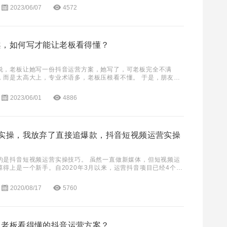
2023/06/07
4572
案，如何写才能让老板看得懂？
说，老板让她写一份抖音运营方案，她写了，可老板完全不满
，而是太高大上，专业术语多，老板压根看不懂。 于是，朋友提
如何写一份，让老板看得懂的抖音运营方案呢？ 其
2023/06/01
4886
频实操，我放弃了直接追爆款，抖音短视频运营实操
的是抖音短视频运营实操技巧。 虽然一直做新媒体，但短视频运
算得上是一个新手。自2020年3月以来，运营抖音项目已经4个月
程中，不做任何营销推广，不做任何额外投
2020/08/17
5760
，老板看得懂的抖音运营方案？