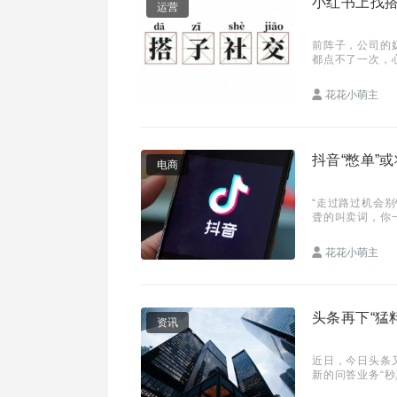
小红书上找搭
运营
前阵子，公司的
都点不了一次，
饭搭子、健身搭
花花小萌主
抖音“憋单”
电商
“走过路过机会
聋的叫卖词，你
了”次数一多，
花花小萌主
头条再下“猛
资讯
近日，今日头条又
新的问答业务“秒
日头条旗下中文网