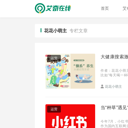
首页
艾
花花小萌主
专栏文章
大健康搜索激
运营
作者：花花小萌
比如“每天喝一杯
日，小红书联合尼尔
花花小萌主
当“种草”遇
运营
今年7月，小红
作为国内互联网