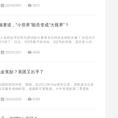
2024/03/07
5071
频赛道，“小世界”能否变成“大视界”？
少人会想起学生时代那些如今看来杀马特的名称和头像？ 你也许不
年24岁了。过去，QQ号数字的长短，QQ号的等级，是许多人的荣
种QQ秀亦是玩得不亦乐乎。在QQ的时
2023/12/17
6050
现金奖励？美团又出手了
能联想到外卖、团购，自2011年App发布以来，美团成为众多
生活服务省钱利器。据最新可查数据，今年美团的第二季度收入
亿元，同比增长33.4%！即时配送订
2023/10/25
6705