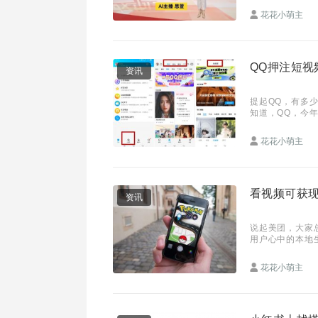
花花小萌主
QQ押注短视
资讯
提起QQ，有多
知道，QQ，今
誉所在，还有各
花花小萌主
看视频可获
资讯
说起美团，大家总
用户心中的本地
达到了679.65
花花小萌主