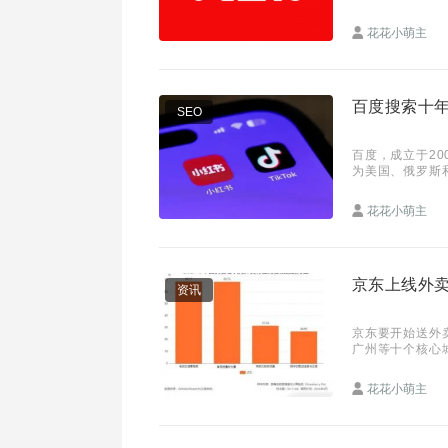
亿，内容分享者
花花小萌主
百度搜索十年
SEO
百度，成立于20
为美国、俄罗斯
多年来“遇事不
花花小萌主
京东上线外卖
资讯
京东要开始送外卖
广州等十个核心
分品类。
花花小萌主