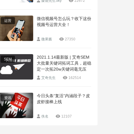
麋鹿先生Sky
22672
微信视频号怎么玩？收下这份
运营
视频号运营大全！
微果酱
27350
2021.1.14最新版 | 艾奇SEM
SEM
大批量关键词拓词工具，超稳
定一次拓20w关键词毫无压
力！
艾奇先生
162514
今日头条“复活”内涵段子？皮
资讯
皮虾接棒上线
佚名
12107