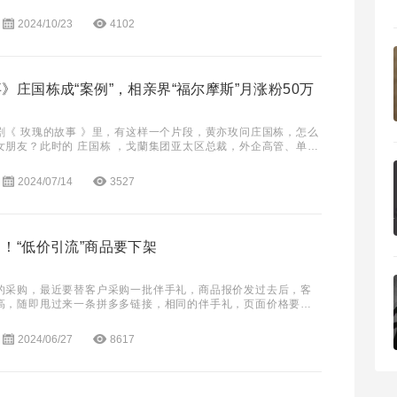
日，辛巴的快手账号直播功能正式解封，引发
2024/10/23
4102
》庄国栋成“案例”，相亲界“福尔摩斯”月涨粉50万
剧《 玫瑰的故事 》里，有这样一个片段，黄亦玫问庄国栋，怎么
女朋友？此时的 庄国栋 ，戈蘭集团亚太区总裁，外企高管、单
不良嗜好，妥妥的黄金单身汉。就是因为条件
2024/07/14
3527
！“低价引流”商品要下架
的采购，最近要替客户采购一批伴手礼，商品报价发过去后，客
高，随即甩过来一条拼多多链接，相同的伴手礼，页面价格要低
友点进去仔细看了之后才发现，客户链接里的价格，
2024/06/27
8617